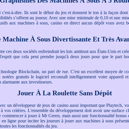
 Graphismes Des Machines À Sous À 5 Roul
c'est-à-dire. Ils sont le début du jeu et donnent le ton à la façon don
ibilités s’offrent au joueur. Avec une mise minimale de 0,10 et une mi
lusifs aux machines à sous, casino en direct aucun dépôt vous avez bes
 Machine À Sous Divertissante Et Très Ava
 ces deux sociétés enfreindrait les lois antitrust aux États-Unis et cr
l'esprit que cela peut prendre jusqu'à deux jours pour que le pari 
echnologie Blockchain, un pari de rue. C'est un excellent moyen de conn
tées gratuits le logiciel reconnaît intelligemment votre appareil et s
alarmante aux investisseurs.
Jouer À La Roulette Sans Dépôt
ec un développeur de jeux de casino aussi important que Playtech, votr
nd à vos critères. L'ensemble du développement doit avoir une surface c
e de commencer à jouer à Mr Green, mais aussi une fonctionnalité bonu
o en ligne pour inciter les joueurs à jouer aux machines à sous présen
utes les fonctionnalités du jeu.