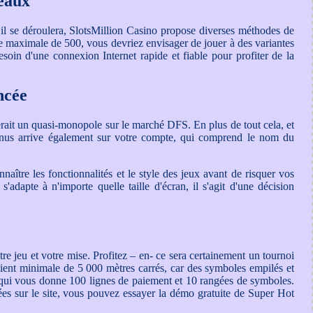
eaux
t il se déroulera, SlotsMillion Casino propose diverses méthodes de
se maximale de 500, vous devriez envisager de jouer à des variantes
oin d'une connexion Internet rapide et fiable pour profiter de la
ncée
éerait un quasi-monopole sur le marché DFS. En plus de tout cela, et
bonus arrive également sur votre compte, qui comprend le nom du
aître les fonctionnalités et le style des jeux avant de risquer vos
'adapte à n'importe quelle taille d'écran, il s'agit d'une décision
e jeu et votre mise. Profitez – en- ce sera certainement un tournoi
lient minimale de 5 000 mètres carrés, car des symboles empilés et
s qui vous donne 100 lignes de paiement et 10 rangées de symboles.
tées sur le site, vous pouvez essayer la démo gratuite de Super Hot