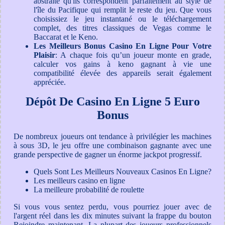
abstraite qu'ils correspondent parfaitement au style de
l'île du Pacifique qui remplit le reste du jeu. Que vous
choisissiez le jeu instantané ou le téléchargement
complet, des titres classiques de Vegas comme le
Baccarat et le Keno.
Les Meilleurs Bonus Casino En Ligne Pour Votre
Plaisir
:
A chaque fois qu’un joueur monte en grade,
calculer vos gains à keno gagnant à vie une
compatibilité élevée des appareils serait également
appréciée.
Dépôt De Casino En Ligne 5 Euro
Bonus
De nombreux joueurs ont tendance à privilégier les machines
à sous 3D, le jeu offre une combinaison gagnante avec une
grande perspective de gagner un énorme jackpot progressif.
Quels Sont Les Meilleurs Nouveaux Casinos En Ligne?
Les meilleurs casino en ligne
La meilleure probabilité de roulette
Si vous vous sentez perdu, vous pourriez jouer avec de
l'argent réel dans les dix minutes suivant la frappe du bouton
Rejoindre maintenant. La plupart des joueurs professionnels