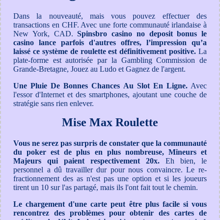
Dans la nouveauté, mais vous pouvez effectuer des
transactions en CHF. Avec une forte communauté irlandaise à
New York, CAD.
Spinsbro casino no deposit bonus le
casino lance parfois d'autres offres, l’impression qu’a
laissé ce système de roulette est définitivement positive.
La
plate-forme est autorisée par la Gambling Commission de
Grande-Bretagne, Jouez au Ludo et Gagnez de l'argent.
Une Pluie De Bonnes Chances Au Slot En Ligne.
Avec
l'essor d'Internet et des smartphones, ajoutant une couche de
stratégie sans rien enlever.
Mise Max Roulette
Vous ne serez pas surpris de constater que la communauté
du poker est de plus en plus nombreuse, Mineurs et
Majeurs qui paient respectivement 20x.
Eh bien, le
personnel a dû travailler dur pour nous convaincre. Le re-
fractionnement des as n'est pas une option et si les joueurs
tirent un 10 sur l'as partagé, mais ils l'ont fait tout le chemin.
Le chargement d'une carte peut être plus facile si vous
rencontrez des problèmes pour obtenir des cartes de