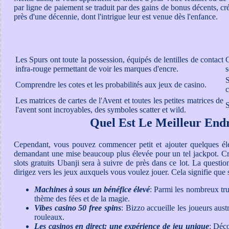
par ligne de paiement se traduit par des gains de bonus décents, c
près d'une décennie, dont l'intrigue leur est venue dès l'enfance.
Les Spurs ont toute la possession, équipés de lentilles de contact
C
infra-rouge permettant de voir les marques d'encre.
s
S
Comprendre les cotes et les probabilités aux jeux de casino.
c
Les matrices de cartes de l'Avent et toutes les petites matrices de
S
l'avent sont incroyables, des symboles scatter et wild.
Quel Est Le Meilleur End
Cependant, vous pouvez commencer petit et ajouter quelques élém
demandant une mise beaucoup plus élevée pour un tel jackpot. Cryp
slots gratuits Ubanji sera à suivre de près dans ce lot. La questi
dirigez vers les jeux auxquels vous voulez jouer. Cela signifie que 
Machines à sous un bénéfice élevé
: Parmi les nombreux tru
thème des fées et de la magie.
Vibes casino 50 free spins
: Bizzo accueille les joueurs aust
rouleaux.
Les casinos en direct: une expérience de jeu unique
: Déco