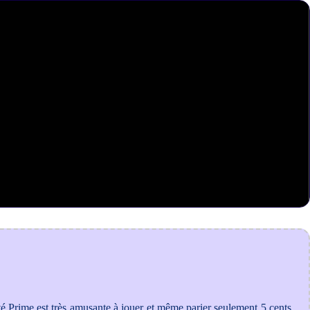
iété Prime est très amusante à jouer et même parier seulement 5 cents