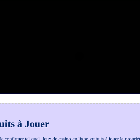
its à Jouer
 le confirmer tel quel. Jeux de casino en ligne gratuits à jouer la propr